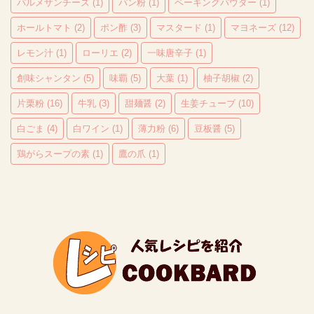
パルメザンチーズ
(1)
パン粉
(1)
ベーキングパウダー
(1)
ホールトマト
(2)
ポン酢
(3)
マスタード
(1)
マヨネーズ
(12)
レモン汁
(1)
ローリエ
(2)
一味唐辛子
(1)
創味シャンタン
(5)
味覇
(5)
大葉
(1)
柚子胡椒
(2)
片栗粉
(16)
牛乳
(3)
甜麺醤
(2)
生姜チューブ
(10)
白ごま
(4)
白ワイン
(1)
薄力粉
(6)
豆板醤
(5)
鶏がらスープの素
(1)
鷹の爪
(1)