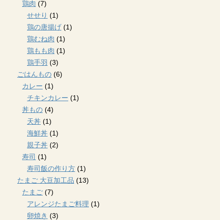
鶏肉
(7)
せせり
(1)
鶏の唐揚げ
(1)
鶏むね肉
(1)
鶏もも肉
(1)
鶏手羽
(3)
ごはんもの
(6)
カレー
(1)
チキンカレー
(1)
丼もの
(4)
天丼
(1)
海鮮丼
(1)
親子丼
(2)
寿司
(1)
寿司飯の作り方
(1)
たまご 大豆加工品
(13)
たまご
(7)
アレンジたまご料理
(1)
卵焼き
(3)