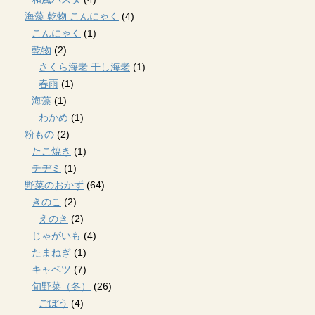
海藻 乾物 こんにゃく
(4)
こんにゃく
(1)
乾物
(2)
さくら海老 干し海老
(1)
春雨
(1)
海藻
(1)
わかめ
(1)
粉もの
(2)
たこ焼き
(1)
チヂミ
(1)
野菜のおかず
(64)
きのこ
(2)
えのき
(2)
じゃがいも
(4)
たまねぎ
(1)
キャベツ
(7)
旬野菜（冬）
(26)
ごぼう
(4)