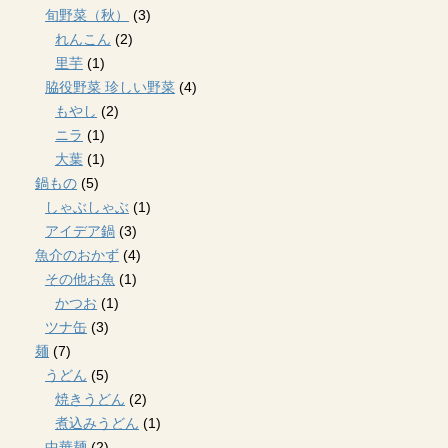
旬野菜（秋）
(3)
れんこん
(2)
里芋
(1)
脇役野菜 珍しい野菜
(4)
もやし
(2)
ニラ
(1)
大葉
(1)
鍋もの
(5)
しゃぶしゃぶ
(1)
アイデア鍋
(3)
魚介のおかず
(4)
その他お魚
(1)
かつお
(1)
ツナ缶
(3)
麺
(7)
うどん
(5)
焼きうどん
(2)
煮込みうどん
(1)
中華麺
(2)