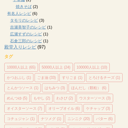
焼きそば
(2)
有名人レシピ
(6)
タモリのレシピ
(3)
吉瀬美智子のレシピ
(1)
広瀬すずのレシピ
(1)
石倉三郎のレシピ
(1)
殿堂入りレシピ
(97)
タグ
10000人以上
(65)
50000人以上
(24)
100000人以上
(10)
かつおぶし
(1)
ごま油
(33)
すりごま
(1)
とろけるチーズ
(1)
とんかつソース
(1)
はちみつ
(3)
ほんだし（顆粒）
(6)
めんつゆ
(5)
もやし
(2)
わさび
(2)
ウスターソース
(3)
オイスターソース
(7)
オリーブオイル
(6)
ケチャップ
(3)
コチュジャン
(1)
ナツメグ
(1)
ニンニク
(20)
バター
(6)