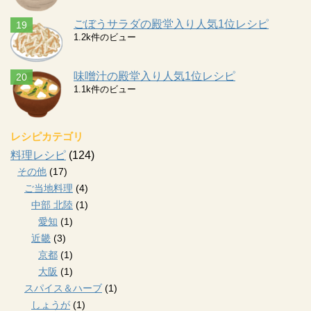
ごぼうサラダの殿堂入り人気1位レシピ
1.2k件のビュー
味噌汁の殿堂入り人気1位レシピ
1.1k件のビュー
レシピカテゴリ
料理レシピ
(124)
その他
(17)
ご当地料理
(4)
中部 北陸
(1)
愛知
(1)
近畿
(3)
京都
(1)
大阪
(1)
スパイス＆ハーブ
(1)
しょうが
(1)