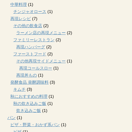
中華料理
(1)
チンジャオロース
(1)
再現レシピ
(7)
その他の飲食店
(2)
ラーメン店の再現メニュー
(2)
ファミリーレストラン
(2)
再現ハンバーグ
(2)
ファーストフード
(2)
その他再現サイドメニュー
(1)
再現コールスロー
(1)
再現丼もの
(1)
発酵食品 発酵調味料
(3)
キムチ
(3)
秋におすすめの料理
(1)
秋の炊き込みご飯
(1)
炊き込みご飯
(1)
パン
(1)
ピザ・野菜・おかず系パン
(1)
ピザ
(1)