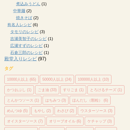
煮込みうどん
(1)
中華麺
(2)
焼きそば
(2)
有名人レシピ
(6)
タモリのレシピ
(3)
吉瀬美智子のレシピ
(1)
広瀬すずのレシピ
(1)
石倉三郎のレシピ
(1)
殿堂入りレシピ
(97)
タグ
10000人以上
(65)
50000人以上
(24)
100000人以上
(10)
かつおぶし
(1)
ごま油
(33)
すりごま
(1)
とろけるチーズ
(1)
とんかつソース
(1)
はちみつ
(3)
ほんだし（顆粒）
(6)
めんつゆ
(5)
もやし
(2)
わさび
(2)
ウスターソース
(3)
オイスターソース
(7)
オリーブオイル
(6)
ケチャップ
(3)