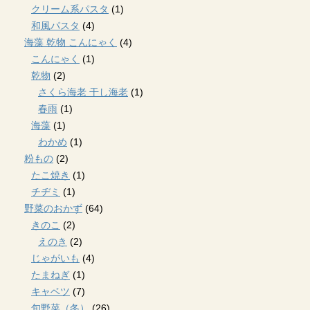
クリーム系パスタ
(1)
和風パスタ
(4)
海藻 乾物 こんにゃく
(4)
こんにゃく
(1)
乾物
(2)
さくら海老 干し海老
(1)
春雨
(1)
海藻
(1)
わかめ
(1)
粉もの
(2)
たこ焼き
(1)
チヂミ
(1)
野菜のおかず
(64)
きのこ
(2)
えのき
(2)
じゃがいも
(4)
たまねぎ
(1)
キャベツ
(7)
旬野菜（冬）
(26)