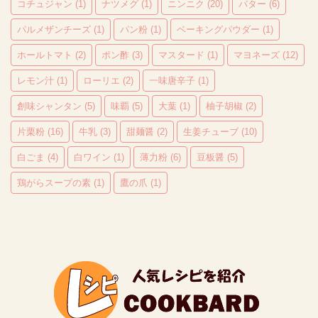
コチュジャン
(1)
ナツメグ
(1)
ニンニク
(20)
バター
(6)
パルメザンチーズ
(1)
パン粉
(1)
ベーキングパウダー
(1)
ホールトマト
(2)
ポン酢
(3)
マスタード
(1)
マヨネーズ
(12)
レモン汁
(1)
ローリエ
(2)
一味唐辛子
(1)
創味シャンタン
(5)
味覇
(5)
大葉
(1)
柚子胡椒
(2)
片栗粉
(16)
牛乳
(3)
甜麺醤
(2)
生姜チューブ
(10)
白ごま
(4)
白ワイン
(1)
薄力粉
(6)
豆板醤
(5)
鶏がらスープの素
(1)
鷹の爪
(1)