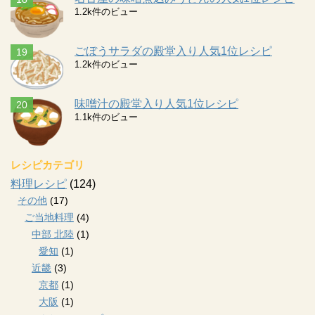
1.2k件のビュー
ごぼうサラダの殿堂入り人気1位レシピ
1.2k件のビュー
味噌汁の殿堂入り人気1位レシピ
1.1k件のビュー
レシピカテゴリ
料理レシピ
(124)
その他
(17)
ご当地料理
(4)
中部 北陸
(1)
愛知
(1)
近畿
(3)
京都
(1)
大阪
(1)