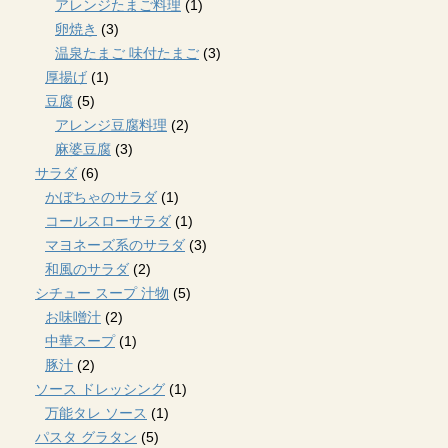
アレンジたまご料理
(1)
卵焼き
(3)
温泉たまご 味付たまご
(3)
厚揚げ
(1)
豆腐
(5)
アレンジ豆腐料理
(2)
麻婆豆腐
(3)
サラダ
(6)
かぼちゃのサラダ
(1)
コールスローサラダ
(1)
マヨネーズ系のサラダ
(3)
和風のサラダ
(2)
シチュー スープ 汁物
(5)
お味噌汁
(2)
中華スープ
(1)
豚汁
(2)
ソース ドレッシング
(1)
万能タレ ソース
(1)
パスタ グラタン
(5)