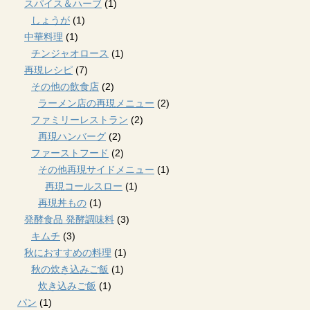
スパイス＆ハーブ
(1)
しょうが
(1)
中華料理
(1)
チンジャオロース
(1)
再現レシピ
(7)
その他の飲食店
(2)
ラーメン店の再現メニュー
(2)
ファミリーレストラン
(2)
再現ハンバーグ
(2)
ファーストフード
(2)
その他再現サイドメニュー
(1)
再現コールスロー
(1)
再現丼もの
(1)
発酵食品 発酵調味料
(3)
キムチ
(3)
秋におすすめの料理
(1)
秋の炊き込みご飯
(1)
炊き込みご飯
(1)
パン
(1)