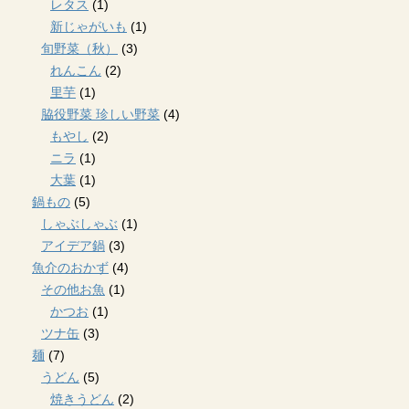
レタス
(1)
新じゃがいも
(1)
旬野菜（秋）
(3)
れんこん
(2)
里芋
(1)
脇役野菜 珍しい野菜
(4)
もやし
(2)
ニラ
(1)
大葉
(1)
鍋もの
(5)
しゃぶしゃぶ
(1)
アイデア鍋
(3)
魚介のおかず
(4)
その他お魚
(1)
かつお
(1)
ツナ缶
(3)
麺
(7)
うどん
(5)
焼きうどん
(2)