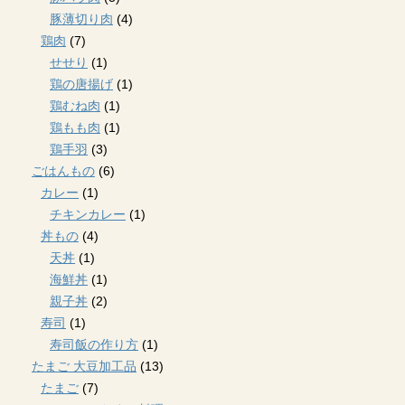
豚薄切り肉
(4)
鶏肉
(7)
せせり
(1)
鶏の唐揚げ
(1)
鶏むね肉
(1)
鶏もも肉
(1)
鶏手羽
(3)
ごはんもの
(6)
カレー
(1)
チキンカレー
(1)
丼もの
(4)
天丼
(1)
海鮮丼
(1)
親子丼
(2)
寿司
(1)
寿司飯の作り方
(1)
たまご 大豆加工品
(13)
たまご
(7)