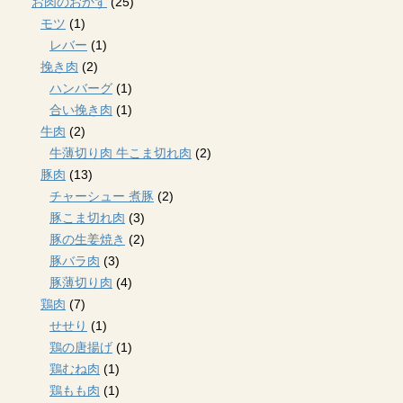
お肉のおかず
(25)
モツ
(1)
レバー
(1)
挽き肉
(2)
ハンバーグ
(1)
合い挽き肉
(1)
牛肉
(2)
牛薄切り肉 牛こま切れ肉
(2)
豚肉
(13)
チャーシュー 煮豚
(2)
豚こま切れ肉
(3)
豚の生姜焼き
(2)
豚バラ肉
(3)
豚薄切り肉
(4)
鶏肉
(7)
せせり
(1)
鶏の唐揚げ
(1)
鶏むね肉
(1)
鶏もも肉
(1)