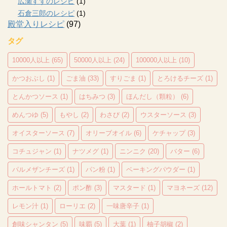
広瀬すずのレシピ
(1)
石倉三郎のレシピ
(1)
殿堂入りレシピ
(97)
タグ
10000人以上
(65)
50000人以上
(24)
100000人以上
(10)
かつおぶし
(1)
ごま油
(33)
すりごま
(1)
とろけるチーズ
(1)
とんかつソース
(1)
はちみつ
(3)
ほんだし（顆粒）
(6)
めんつゆ
(5)
もやし
(2)
わさび
(2)
ウスターソース
(3)
オイスターソース
(7)
オリーブオイル
(6)
ケチャップ
(3)
コチュジャン
(1)
ナツメグ
(1)
ニンニク
(20)
バター
(6)
パルメザンチーズ
(1)
パン粉
(1)
ベーキングパウダー
(1)
ホールトマト
(2)
ポン酢
(3)
マスタード
(1)
マヨネーズ
(12)
レモン汁
(1)
ローリエ
(2)
一味唐辛子
(1)
創味シャンタン
(5)
味覇
(5)
大葉
(1)
柚子胡椒
(2)