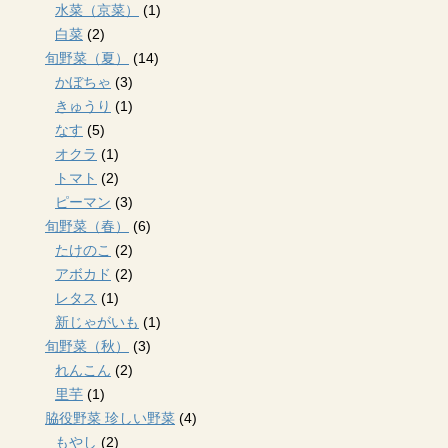
水菜（京菜）
(1)
白菜
(2)
旬野菜（夏）
(14)
かぼちゃ
(3)
きゅうり
(1)
なす
(5)
オクラ
(1)
トマト
(2)
ピーマン
(3)
旬野菜（春）
(6)
たけのこ
(2)
アボカド
(2)
レタス
(1)
新じゃがいも
(1)
旬野菜（秋）
(3)
れんこん
(2)
里芋
(1)
脇役野菜 珍しい野菜
(4)
もやし
(2)