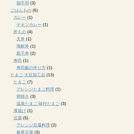
鶏手羽
(3)
ごはんもの
(6)
カレー
(1)
チキンカレー
(1)
丼もの
(4)
天丼
(1)
海鮮丼
(1)
親子丼
(2)
寿司
(1)
寿司飯の作り方
(1)
たまご 大豆加工品
(13)
たまご
(7)
アレンジたまご料理
(1)
卵焼き
(3)
温泉たまご 味付たまご
(3)
厚揚げ
(1)
豆腐
(5)
アレンジ豆腐料理
(2)
麻婆豆腐
(3)