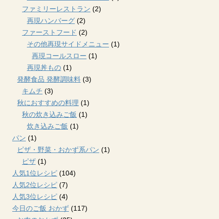
ファミリーレストラン
(2)
再現ハンバーグ
(2)
ファーストフード
(2)
その他再現サイドメニュー
(1)
再現コールスロー
(1)
再現丼もの
(1)
発酵食品 発酵調味料
(3)
キムチ
(3)
秋におすすめの料理
(1)
秋の炊き込みご飯
(1)
炊き込みご飯
(1)
パン
(1)
ピザ・野菜・おかず系パン
(1)
ピザ
(1)
人気1位レシピ
(104)
人気2位レシピ
(7)
人気3位レシピ
(4)
今日のご飯 おかず
(117)