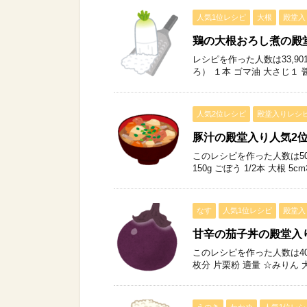
人気1位レシピ
大根
殿堂入
鶏の大根おろし煮の殿
レシピを作った人数は33,9
ろ） １本 ゴマ油 大さじ１ 
人気2位レシピ
殿堂入りレシ
豚汁の殿堂入り人気2
このレシピを作った人数は50
150g ごぼう 1/2本 大根 5
なす
人気1位レシピ
殿堂入
甘辛の茄子丼の殿堂入
このレシピを作った人数は40
枚分 片栗粉 適量 ☆みりん 