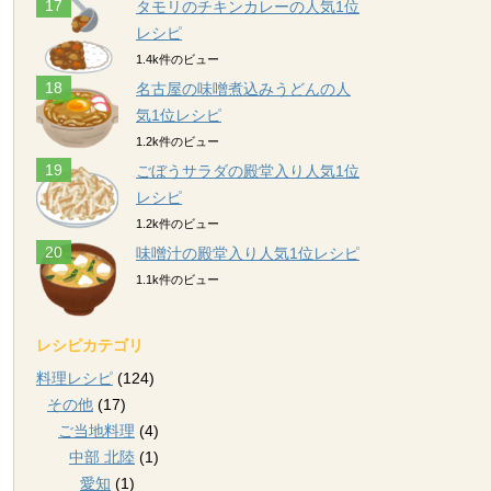
タモリのチキンカレーの人気1位
レシピ
1.4k件のビュー
名古屋の味噌煮込みうどんの人
気1位レシピ
1.2k件のビュー
ごぼうサラダの殿堂入り人気1位
レシピ
1.2k件のビュー
味噌汁の殿堂入り人気1位レシピ
1.1k件のビュー
レシピカテゴリ
料理レシピ
(124)
その他
(17)
ご当地料理
(4)
中部 北陸
(1)
愛知
(1)