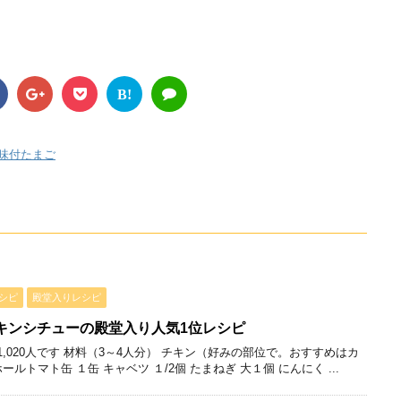
B!
 味付たまご
シピ
殿堂入りレシピ
キンシチューの殿堂入り人気1位レシピ
,020人です 材料（3～4人分） チキン（好みの部位で。おすすめはカ
ホールトマト缶 １缶 キャベツ １/2個 たまねぎ 大１個 にんにく ...