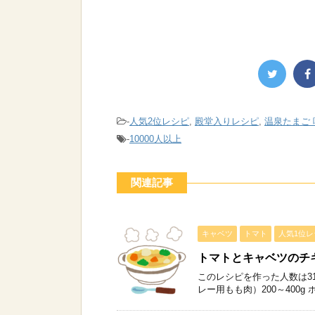
-
人気2位レシピ
,
殿堂入りレシピ
,
温泉たまご
-
10000人以上
関連記事
キャベツ
トマト
人気1位レ
トマトとキャベツのチ
このレシピを作った人数は31
レー用もも肉）200～400g 