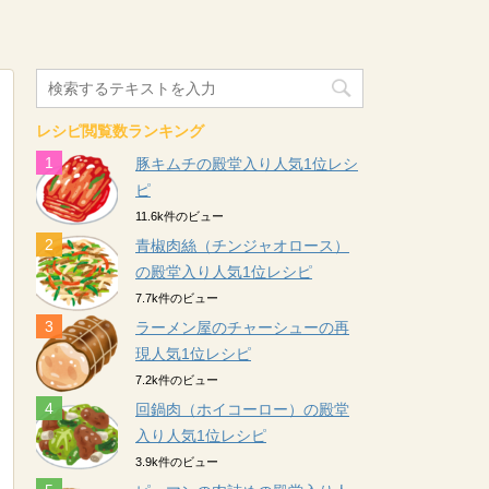
レシピ閲覧数ランキング
豚キムチの殿堂入り人気1位レシ
ピ
11.6k件のビュー
青椒肉絲（チンジャオロース）
の殿堂入り人気1位レシピ
7.7k件のビュー
ラーメン屋のチャーシューの再
現人気1位レシピ
7.2k件のビュー
回鍋肉（ホイコーロー）の殿堂
入り人気1位レシピ
3.9k件のビュー