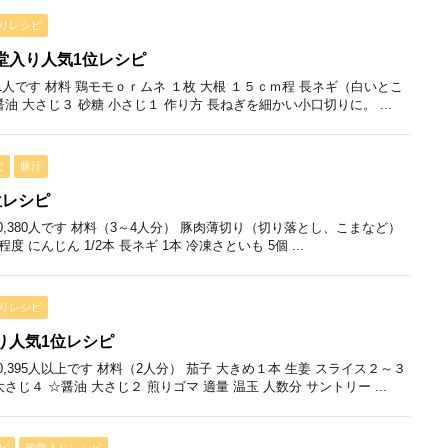
りレシピ
堂入り人気1位レシピ
01人です 材料 鶏モモｏｒムネ １枚 大根 １５ｃｍ程 長ネギ（白いとこ
醤油 大さじ３ 砂糖 小さじ１ 作り方 長ねぎを細かい小口切りに。 ...
ピ
豚汁
位レシピ
,380人です 材料（3～4人分） 豚肉薄切り（切り落とし、こまなど）
cm程度 にんじん 1/2本 長ネギ 1本 冷凍さといも 5個 ...
りレシピ
り人気1位レシピ
,395人以上です 材料（2人分） 茄子 大きめ１本 生姜 スライス２～３
大さじ４ ☆醤油 大さじ２ 煎りゴマ 適量 温玉 人数分 サントリー ...