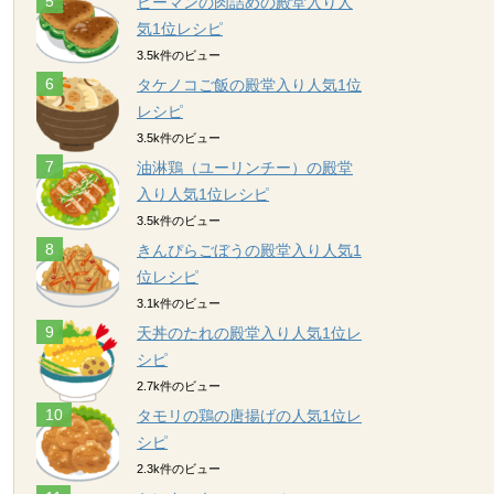
ピーマンの肉詰めの殿堂入り人
気1位レシピ
3.5k件のビュー
タケノコご飯の殿堂入り人気1位
レシピ
3.5k件のビュー
油淋鶏（ユーリンチー）の殿堂
入り人気1位レシピ
3.5k件のビュー
きんぴらごぼうの殿堂入り人気1
位レシピ
3.1k件のビュー
天丼のたれの殿堂入り人気1位レ
シピ
2.7k件のビュー
タモリの鶏の唐揚げの人気1位レ
シピ
2.3k件のビュー