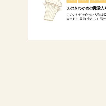
えのき
わかめ
人気1位レシ
えのきわかめの殿堂入
このレシピを作った人数は52,
大さじ２ 醤油 小さじ１ 鶏が