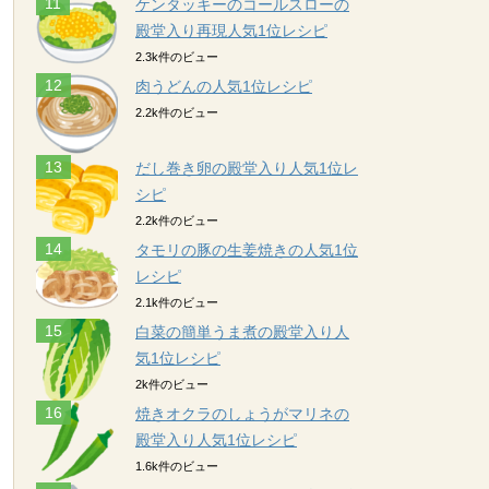
ケンタッキーのコールスローの
殿堂入り再現人気1位レシピ
2.3k件のビュー
肉うどんの人気1位レシピ
2.2k件のビュー
だし巻き卵の殿堂入り人気1位レ
シピ
2.2k件のビュー
タモリの豚の生姜焼きの人気1位
レシピ
2.1k件のビュー
白菜の簡単うま煮の殿堂入り人
気1位レシピ
2k件のビュー
焼きオクラのしょうがマリネの
殿堂入り人気1位レシピ
1.6k件のビュー