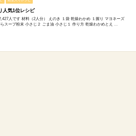
ピ
殿堂入りレシピ
り人気1位レシピ
427人です 材料（2人分） えのき １袋 乾燥わかめ １握り マヨネーズ
らスープ粉末 小さじ２ ごま油 小さじ１ 作り方 乾燥わかめとえ ...