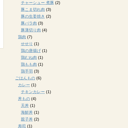
チャーシュー 煮豚
(2)
豚こま切れ肉
(3)
豚の生姜焼き
(2)
豚バラ肉
(3)
豚薄切り肉
(4)
鶏肉
(7)
せせり
(1)
鶏の唐揚げ
(1)
鶏むね肉
(1)
鶏もも肉
(1)
鶏手羽
(3)
ごはんもの
(6)
カレー
(1)
チキンカレー
(1)
丼もの
(4)
天丼
(1)
海鮮丼
(1)
親子丼
(2)
寿司
(1)