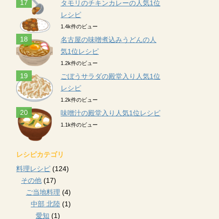
タモリのチキンカレーの人気1位
レシピ
1.4k件のビュー
名古屋の味噌煮込みうどんの人
気1位レシピ
1.2k件のビュー
ごぼうサラダの殿堂入り人気1位
レシピ
1.2k件のビュー
味噌汁の殿堂入り人気1位レシピ
1.1k件のビュー
レシピカテゴリ
料理レシピ
(124)
その他
(17)
ご当地料理
(4)
中部 北陸
(1)
愛知
(1)