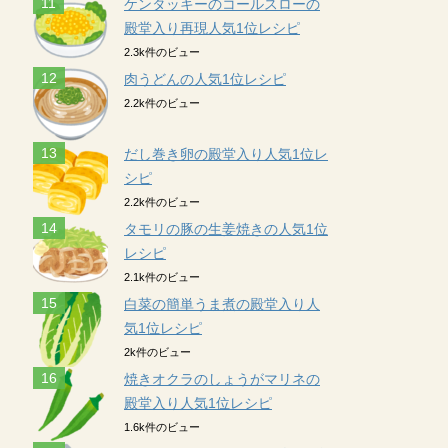
ケンタッキーのコールスローの
殿堂入り再現人気1位レシピ
2.3k件のビュー
肉うどんの人気1位レシピ
2.2k件のビュー
だし巻き卵の殿堂入り人気1位レ
シピ
2.2k件のビュー
タモリの豚の生姜焼きの人気1位
レシピ
2.1k件のビュー
白菜の簡単うま煮の殿堂入り人
気1位レシピ
2k件のビュー
焼きオクラのしょうがマリネの
殿堂入り人気1位レシピ
1.6k件のビュー