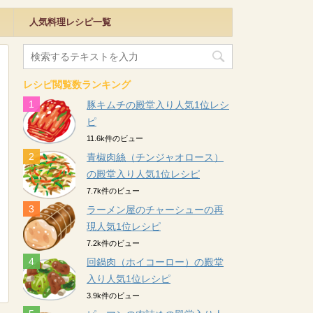
人気料理レシピ一覧
レシピ閲覧数ランキング
豚キムチの殿堂入り人気1位レシ
ピ
11.6k件のビュー
青椒肉絲（チンジャオロース）
の殿堂入り人気1位レシピ
7.7k件のビュー
ラーメン屋のチャーシューの再
現人気1位レシピ
7.2k件のビュー
回鍋肉（ホイコーロー）の殿堂
入り人気1位レシピ
3.9k件のビュー