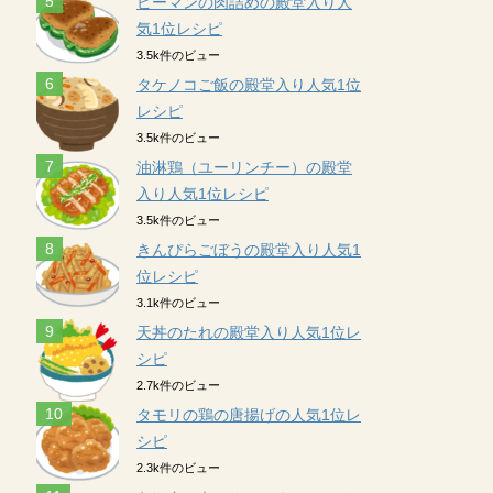
ピーマンの肉詰めの殿堂入り人
気1位レシピ
3.5k件のビュー
タケノコご飯の殿堂入り人気1位
レシピ
3.5k件のビュー
油淋鶏（ユーリンチー）の殿堂
入り人気1位レシピ
3.5k件のビュー
きんぴらごぼうの殿堂入り人気1
位レシピ
3.1k件のビュー
天丼のたれの殿堂入り人気1位レ
シピ
2.7k件のビュー
タモリの鶏の唐揚げの人気1位レ
シピ
2.3k件のビュー