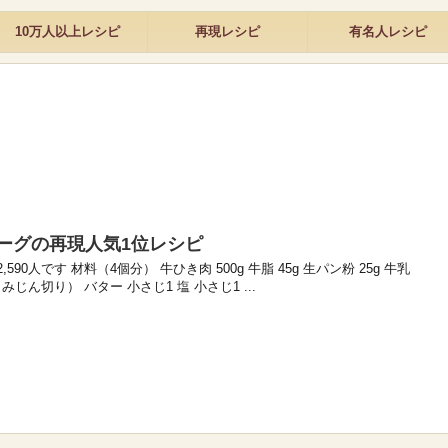
10万人以上レシピ
再現レシピ
有名人レシピ
ーグの再現人気1位レシピ
90人です 材料（4個分） 牛ひき肉 500g 牛脂 45g 生パン粉 25g 牛乳
個（みじん切り） バター 小さじ1 塩 小さじ1 ...