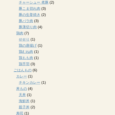
チャーシュー 煮豚
(2)
豚こま切れ肉
(3)
豚の生姜焼き
(2)
豚バラ肉
(3)
豚薄切り肉
(4)
鶏肉
(7)
せせり
(1)
鶏の唐揚げ
(1)
鶏むね肉
(1)
鶏もも肉
(1)
鶏手羽
(3)
ごはんもの
(6)
カレー
(1)
チキンカレー
(1)
丼もの
(4)
天丼
(1)
海鮮丼
(1)
親子丼
(2)
寿司
(1)